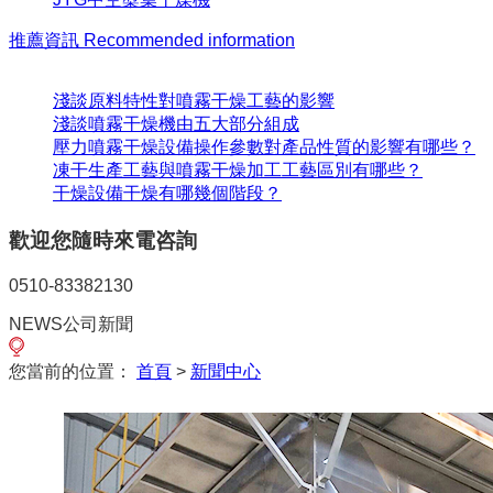
推薦資訊
Recommended information
淺談原料特性對噴霧干燥工藝的影響
淺談噴霧干燥機由五大部分組成
壓力噴霧干燥設備操作參數對產品性質的影響有哪些？
凍干生產工藝與噴霧干燥加工工藝區別有哪些？
干燥設備干燥有哪幾個階段？
歡迎您隨時來電咨詢
0510-83382130
NEWS
公司新聞
您當前的位置：
首頁
>
新聞中心