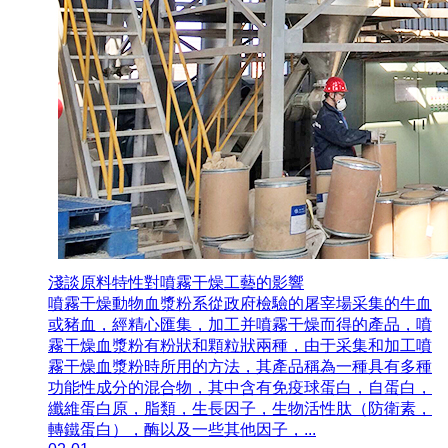
淺談原料特性對噴霧干燥工藝的影響
噴霧干燥動物血漿粉系從政府檢驗的屠宰場采集的牛血
或豬血，經精心匯集，加工并噴霧干燥而得的產品，噴
霧干燥血漿粉有粉狀和顆粒狀兩種，由于采集和加工噴
霧干燥血漿粉時所用的方法，其產品稱為一種具有多種
功能性成分的混合物，其中含有免疫球蛋白，自蛋白，
纖維蛋白原，脂類，生長因子，生物活性肽（防衛素，
轉鐵蛋白），酶以及一些其他因子，...