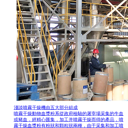
淺談噴霧干燥機由五大部分組成
噴霧干燥動物血漿粉系從政府檢驗的屠宰場采集的牛血
或豬血，經精心匯集，加工并噴霧干燥而得的產品，噴
霧干燥血漿粉有粉狀和顆粒狀兩種，由于采集和加工噴