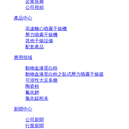
企業長廊
公司視頻
產品中心
高速離心噴霧干燥機
壓力噴霧干燥機
其他干燥設備
配套產品
應用領域
動物血液蛋白粉
動物血液蛋白粉之臥式壓力噴霧干燥篇
可溶性大豆多糖
陶瓷粉
氟化鉀
氯化錳粉末
新聞中心
公司新聞
行業新聞