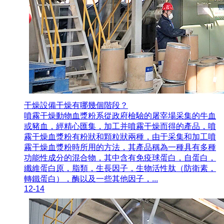
干燥設備干燥有哪幾個階段？
噴霧干燥動物血漿粉系從政府檢驗的屠宰場采集的牛血
或豬血，經精心匯集，加工并噴霧干燥而得的產品，噴
霧干燥血漿粉有粉狀和顆粒狀兩種，由于采集和加工噴
霧干燥血漿粉時所用的方法，其產品稱為一種具有多種
功能性成分的混合物，其中含有免疫球蛋白，自蛋白，
纖維蛋白原，脂類，生長因子，生物活性肽（防衛素，
轉鐵蛋白），酶以及一些其他因子，...
12-14