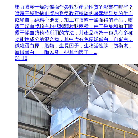
壓力噴霧干燥設備操作參數對產品性質的影響有哪些？
噴霧干燥動物血漿粉系從政府檢驗的屠宰場采集的牛血
或豬血，經精心匯集，加工并噴霧干燥而得的產品，噴
霧干燥血漿粉有粉狀和顆粒狀兩種，由于采集和加工噴
霧干燥血漿粉時所用的方法，其產品稱為一種具有多種
功能性成分的混合物，其中含有免疫球蛋白，自蛋白，
纖維蛋白原，脂類，生長因子，生物活性肽（防衛素，
轉鐵蛋白），酶以及一些其他因子，...
01-10