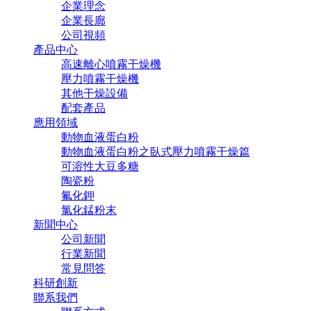
企業理念
企業長廊
公司視頻
產品中心
高速離心噴霧干燥機
壓力噴霧干燥機
其他干燥設備
配套產品
應用領域
動物血液蛋白粉
動物血液蛋白粉之臥式壓力噴霧干燥篇
可溶性大豆多糖
陶瓷粉
氟化鉀
氯化錳粉末
新聞中心
公司新聞
行業新聞
常見問答
科研創新
聯系我們