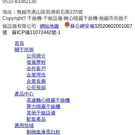
0510-83382130
地址：無錫市惠山區前洲前石路225號
Copyright? 干燥機-干燥設備-離心噴霧干燥機-無錫市尚德干
燥設備有限公司
網站地圖
蘇公網安備
32020602001007
號
蘇ICP備11072442號-1
首頁
關于尚德
公司簡介
發展歷程
合作客戶
企業理念
企業長廊
公司視頻
產品中心
高速離心噴霧干燥機
壓力噴霧干燥機
其他干燥設備
配套產品
應用領域
動物血液蛋白粉