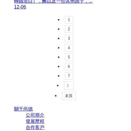
轉鐵蛋白），酶以及一些其他因子，...
12-06
1
2
3
4
5
6
7
》
末頁
關于尚德
公司簡介
發展歷程
合作客戶