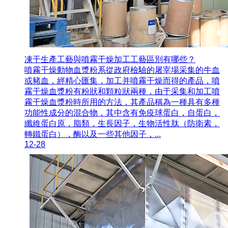
凍干生產工藝與噴霧干燥加工工藝區別有哪些？
噴霧干燥動物血漿粉系從政府檢驗的屠宰場采集的牛血
或豬血，經精心匯集，加工并噴霧干燥而得的產品，噴
霧干燥血漿粉有粉狀和顆粒狀兩種，由于采集和加工噴
霧干燥血漿粉時所用的方法，其產品稱為一種具有多種
功能性成分的混合物，其中含有免疫球蛋白，自蛋白，
纖維蛋白原，脂類，生長因子，生物活性肽（防衛素，
轉鐵蛋白），酶以及一些其他因子，...
12-28