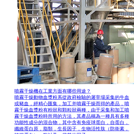
噴霧干燥機在工業方面有哪些用途？
噴霧干燥動物血漿粉系從政府檢驗的屠宰場采集的牛血
或豬血，經精心匯集，加工并噴霧干燥而得的產品，噴
霧干燥血漿粉有粉狀和顆粒狀兩種，由于采集和加工噴
霧干燥血漿粉時所用的方法，其產品稱為一種具有多種
功能性成分的混合物，其中含有免疫球蛋白，自蛋白，
纖維蛋白原，脂類，生長因子，生物活性肽（防衛素，