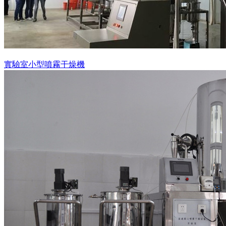
實驗室小型噴霧干燥機