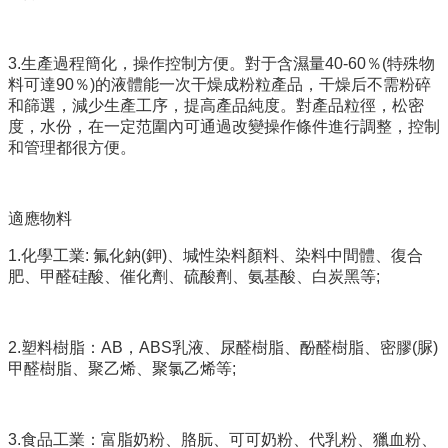
3.生產過程簡化，操作控制方便。對于含濕量40-60％(特殊物
料可達90％)的液體能一次干燥成粉粒產品，干燥后不需粉碎
和篩選，減少生產工序，提高產品純度。對產品粒徑，松密
度，水份，在一定范圍內可通過改變操作條件進行調整，控制
和管理都很方便。
適應物料
1.化學工業: 氟化鈉(鉀)、堿性染料顏料、染料中間體、復合
肥、甲醛硅酸、催化劑、硫酸劑、氨基酸、白炭黑等;
2.塑料樹脂：AB，ABS乳液、尿醛樹脂、酚醛樹脂、密膠(脲)
甲醛樹脂、聚乙烯、聚氯乙烯等;
3.食品工業：富脂奶粉、胳朊、可可奶粉、代乳粉、獵血粉、