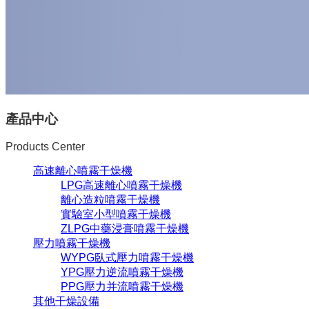
產品中心
Products Center
高速離心噴霧干燥機
LPG高速離心噴霧干燥機
離心造粒噴霧干燥機
實驗室小型噴霧干燥機
ZLPG中藥浸膏噴霧干燥機
壓力噴霧干燥機
WYPG臥式壓力噴霧干燥機
YPG壓力逆流噴霧干燥機
PPG壓力并流噴霧干燥機
其他干燥設備