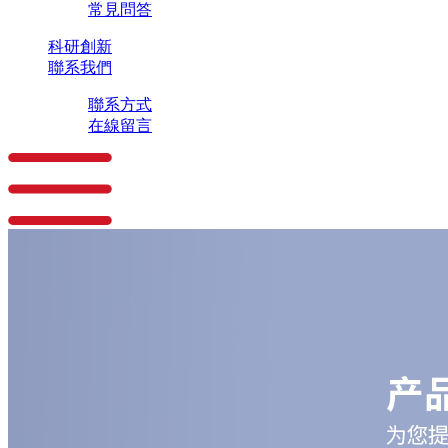
常見問答
科研創新
聯系我們
聯系方式
在線留言