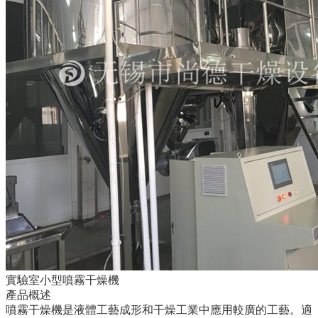
實驗室小型噴霧干燥機
產品概述
噴霧干燥機是液體工藝成形和干燥工業中應用較廣的工藝。適