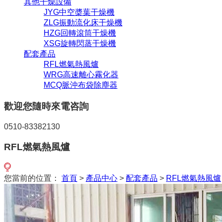
其他干燥設備
JYG中空槳葉干燥機
ZLG振動流化床干燥機
HZG回轉滾筒干燥機
XSG旋轉閃蒸干燥機
配套產品
RFL燃氣熱風爐
WRG高速離心霧化器
MCQ脈沖布袋除塵器
歡迎您隨時來電咨詢
0510-83382130
RFL燃氣熱風爐
您當前的位置：
首頁
>
產品中心
>
配套產品
>
RFL燃氣熱風爐