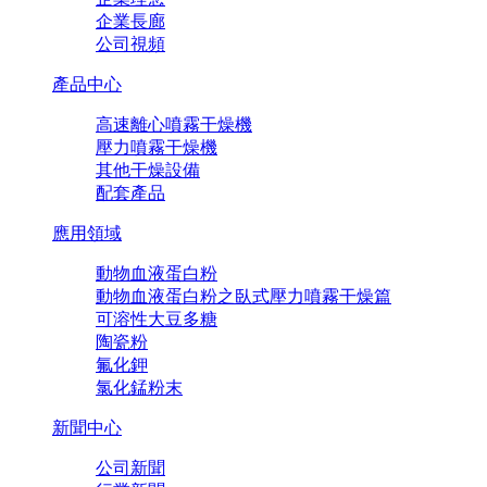
企業長廊
公司視頻
產品中心
高速離心噴霧干燥機
壓力噴霧干燥機
其他干燥設備
配套產品
應用領域
動物血液蛋白粉
動物血液蛋白粉之臥式壓力噴霧干燥篇
可溶性大豆多糖
陶瓷粉
氟化鉀
氯化錳粉末
新聞中心
公司新聞