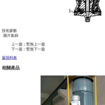
技術參數
圖片集錦
上一篇：暫無上一篇
下一篇：暫無下一篇
返回列表
相關產品