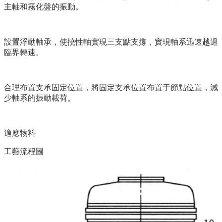
主軸和霧化盤的振動。
設置浮動軸承，使撓性軸實現三支點支撐，實現軸系迅速越過
臨界轉速。
合理布置支承固定位置，將固定支承位置布置于節點位置，減
少軸系的振動載荷。
適應物料
工藝流程圖