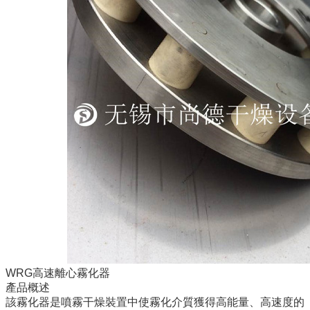
WRG高速離心霧化器
產品概述
該霧化器是噴霧干燥裝置中使霧化介質獲得高能量、高速度的