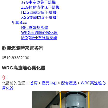
JYG中空槳葉干燥機
ZLG振動流化床干燥機
HZG回轉滾筒干燥機
XSG旋轉閃蒸干燥機
配套產品
RFL燃氣熱風爐
WRG高速離心霧化器
MCQ脈沖布袋除塵器
歡迎您隨時來電咨詢
0510-83382130
WRG高速離心霧化器
您當前的位置：
首頁
>
產品中心
>
配套產品
>
WRG高速離心
霧化器