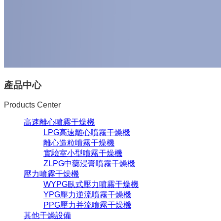
產品中心
Products Center
高速離心噴霧干燥機
LPG高速離心噴霧干燥機
離心造粒噴霧干燥機
實驗室小型噴霧干燥機
ZLPG中藥浸膏噴霧干燥機
壓力噴霧干燥機
WYPG臥式壓力噴霧干燥機
YPG壓力逆流噴霧干燥機
PPG壓力并流噴霧干燥機
其他干燥設備