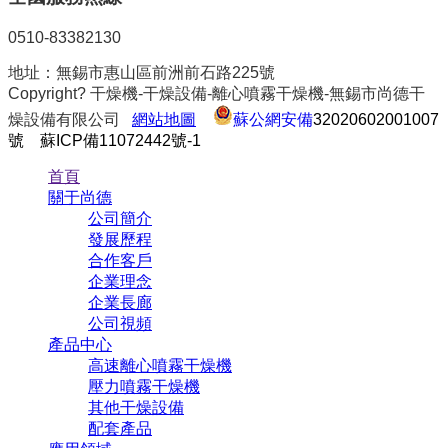
0510-83382130
地址：無錫市惠山區前洲前石路225號
Copyright? 干燥機-干燥設備-離心噴霧干燥機-無錫市尚德干
燥設備有限公司
網站地圖
蘇公網安備
32020602001007
號
蘇ICP備11072442號-1
首頁
關于尚德
公司簡介
發展歷程
合作客戶
企業理念
企業長廊
公司視頻
產品中心
高速離心噴霧干燥機
壓力噴霧干燥機
其他干燥設備
配套產品