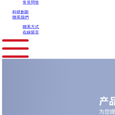
常見問答
科研創新
聯系我們
聯系方式
在線留言