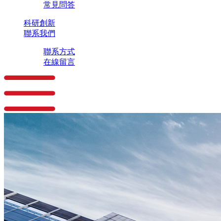
常見問答
科研創新
聯系我們
聯系方式
在線留言