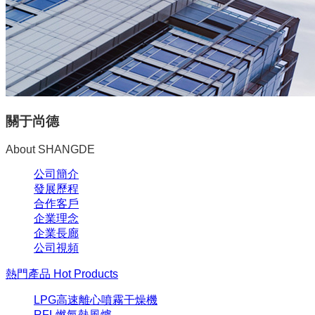
關于尚德
About SHANGDE
公司簡介
發展歷程
合作客戶
企業理念
企業長廊
公司視頻
熱門產品
Hot Products
LPG高速離心噴霧干燥機
RFL燃氣熱風爐