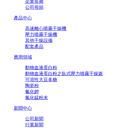
企業長廊
公司視頻
產品中心
高速離心噴霧干燥機
壓力噴霧干燥機
其他干燥設備
配套產品
應用領域
動物血液蛋白粉
動物血液蛋白粉之臥式壓力噴霧干燥篇
可溶性大豆多糖
陶瓷粉
氟化鉀
氯化錳粉末
新聞中心
公司新聞
行業新聞