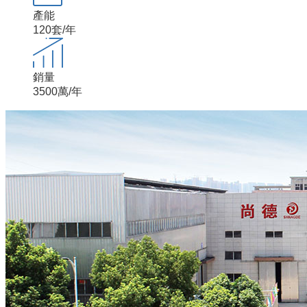
產能
120套/年
銷量
3500萬/年