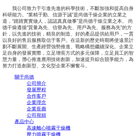
我公司致力于引進先進的科學技術，不斷加強和提高自身
科研能力。“業精于勤、信源于誠”是尚德干燥企業的立業之
道，“踏踏實實做人，認認真真做事”是尚德干燥立業之本。 尚
德干燥遵循“質量為先、信譽為先、用戶為先、服務為先”的方
針，以先進的技術，精良的制造、好的產品提供給用戶，一貫
以良好的售后服務取信于客戶。在這新的歷史時期將使遠景計
劃不斷展開、生產經營強勢推進、戰略構想繼續深化。企業立
足自身的發展實際，立足增長方式的多元保障，立足員工的智
慧力量，潛心推進應用技術創新，加速提升綜合競爭能力，為
努力打造創新型、文化型企業不懈奮斗。
關于尚德
公司簡介
發展歷程
合作客戶
企業理念
企業長廊
公司視頻
產品中心
高速離心噴霧干燥機
壓力噴霧干燥機