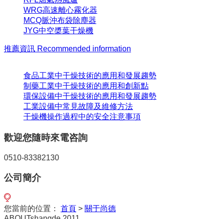
WRG高速離心霧化器
MCQ脈沖布袋除塵器
JYG中空槳葉干燥機
推薦資訊
Recommended information
食品工業中干燥技術的應用和發展趨勢
制藥工業中干燥技術的應用和創新點
環保設備中干燥技術的應用和發展趨勢
工業設備中常見故障及維修方法
干燥機操作過程中的安全注意事項
歡迎您隨時來電咨詢
0510-83382130
公司簡介
您當前的位置：
首頁
>
關于尚德
ABOUTshangde
2011